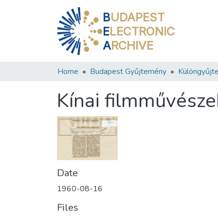
B
UDAPEST
E
LECTRONIC
A
RCHIVE
Home
Budapest Gyűjtemény
Különgyűjt
Kínai filmművésze
Date
1960-08-16
Files