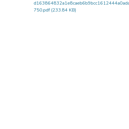
d163864832a1e8caeb6b9bcc1612444a0ad
750.pdf
(233.84 KB)