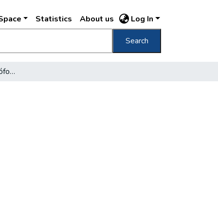
DSpace
Statistics
About us
Log In
Search
Kínai filmművészek sajtófogadása