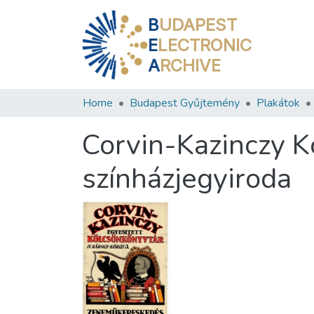
B
UDAPEST
E
LECTRONIC
A
RCHIVE
Home
Budapest Gyűjtemény
Plakátok
Corvin-Kazinczy K
színházjegyiroda