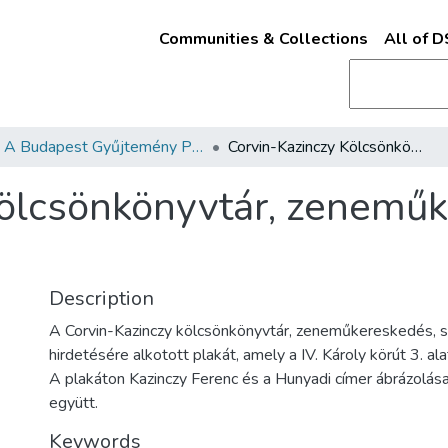
Communities & Collections
All of 
A Budapest Gyűjtemény Plakáttárának plakátjai
Corvin-Kazinczy Kölcsönkönyvtár, zeneműkereskedés, színházjegyiroda
ölcsönkönyvtár, zeneműk
Description
A Corvin-Kazinczy kölcsönkönyvtár, zeneműkereskedés, s
hirdetésére alkotott plakát, amely a IV. Károly körút 3. al
A plakáton Kazinczy Ferenc és a Hunyadi címer ábrázolás
együtt.
Keywords