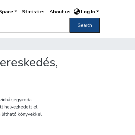
DSpace
Statistics
About us
Log In
Search
ereskedés,
zínházjegyiroda
att helyezkedett el.
a látható könyvekkel