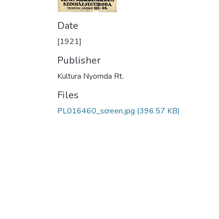
Date
[1921]
Publisher
Kultura Nyomda Rt.
Files
PL016460_screen.jpg
(396.57 KB)