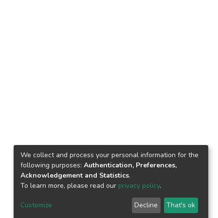
We collect and process your personal information for the
following purposes:
Authentication, Preferences,
Acknowledgement and Statistics
.
To learn more, please read our
privacy policy
.
Customize
Decline
That's ok