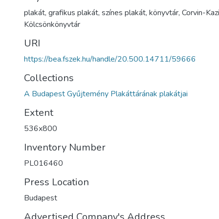
plakát, grafikus plakát, színes plakát, könyvtár, Corvin-Kaz
Kölcsönkönyvtár
URI
https://bea.fszek.hu/handle/20.500.14711/59666
Collections
A Budapest Gyűjtemény Plakáttárának plakátjai
Extent
536x800
Inventory Number
PL016460
Press Location
Budapest
Advertised Company's Address