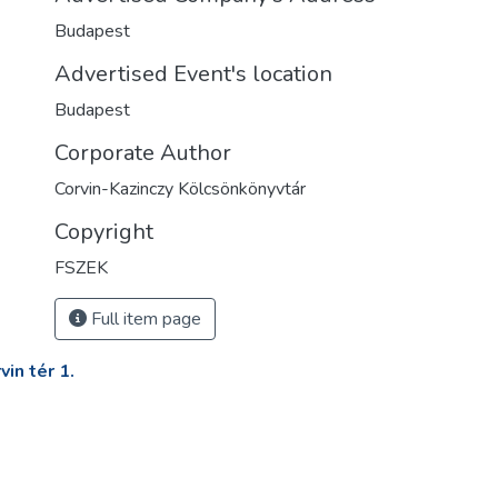
Budapest
Advertised Event's location
Budapest
Corporate Author
Corvin-Kazinczy Kölcsönkönyvtár
Copyright
FSZEK
Full item page
in tér 1.