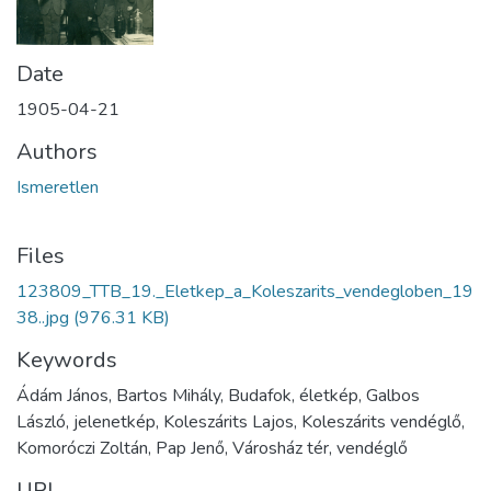
Date
1905-04-21
Authors
Ismeretlen
Files
123809_TTB_19._Eletkep_a_Koleszarits_vendegloben_19
38..jpg
(976.31 KB)
Keywords
Ádám János, Bartos Mihály, Budafok, életkép, Galbos
László, jelenetkép, Koleszárits Lajos, Koleszárits vendéglő,
Komoróczi Zoltán, Pap Jenő, Városház tér, vendéglő
URI