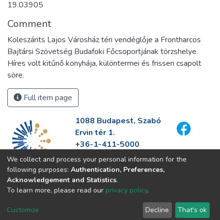
19.03905
Comment
Koleszárits Lajos Városház téri vendéglője a Frontharcos
Bajtársi Szövetség Budafoki Főcsoportjának törzshelye.
Híres volt kitűnő konyhája, különtermei és frissen csapolt
söre.
Full item page
1088 Budapest, Szabó
Ervin tér 1.
+36-1-411-5000
info@fszek.hu
We collect and process your personal information for the
https://fszek.hu
following purposes:
Authentication, Preferences,
Acknowledgement and Statistics
.
To learn more, please read our
privacy policy
.
Customize
Decline
That's ok