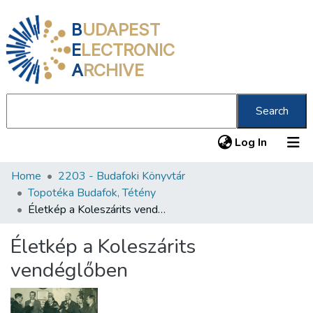
B
UDAPEST
E
LECTRONIC
A
RCHIVE
Search
(current
Log In
Home
2203 - Budafoki Könyvtár
Communities & Collections
Topotéka Budafok, Tétény
All of DSpace
Életkép a Koleszárits vendéglőben
Statistics
Életkép a Koleszárits
About us
vendéglőben