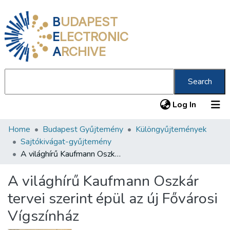
B
UDAPEST
E
LECTRONIC
A
RCHIVE
Search
(current
Log In
Home
Budapest Gyűjtemény
Különgyűjtemények
Communities & Collections
Sajtókivágat-gyűjtemény
All of DSpace
A világhírű Kaufmann Oszkár tervei szerint épül az új Fővárosi Vígszínház
Statistics
A világhírű Kaufmann Oszkár
About us
tervei szerint épül az új Fővárosi
Vígszínház