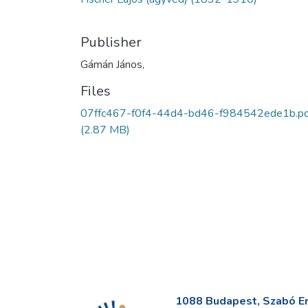
Publisher
Gámán János,
Files
07ffc467-f0f4-44d4-bd46-f984542ede1b.pd
(2.87 MB)
1088 Budapest, Szabó Erv