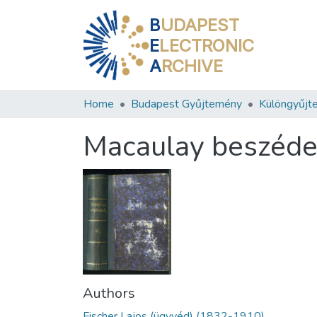
B
UDAPEST
E
LECTRONIC
A
RCHIVE
Home
Budapest Gyűjtemény
Különgyűjt
Macaulay beszéde 
Authors
Fischer Lajos (ügyvéd) (1832-1910)