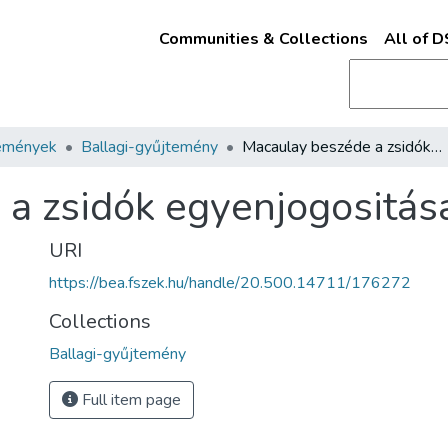
Communities & Collections
All of 
emények
Ballagi-gyűjtemény
Macaulay beszéde a zsidók egyenjogositásáról /
a zsidók egyenjogositásá
URI
https://bea.fszek.hu/handle/20.500.14711/176272
Collections
Ballagi-gyűjtemény
Full item page