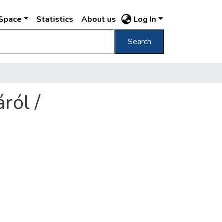
DSpace
Statistics
About us
Log In
Search
ról /