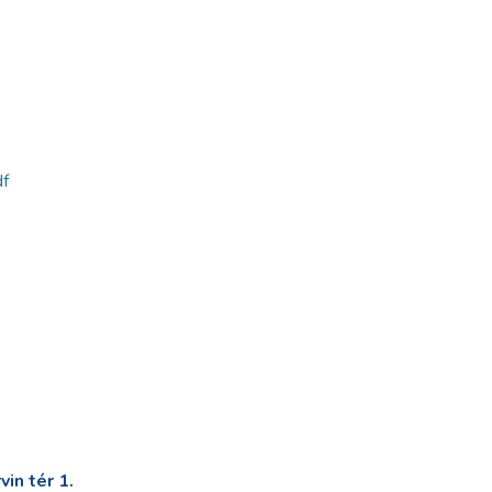
f
in tér 1.