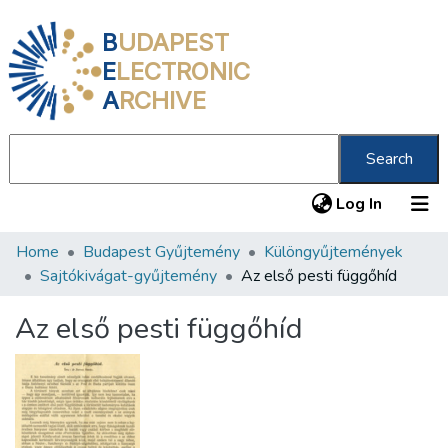
B
UDAPEST
E
LECTRONIC
A
RCHIVE
Search
(current
Log In
Home
Budapest Gyűjtemény
Különgyűjtemények
Communities & Collections
Sajtókivágat-gyűjtemény
Az első pesti függőhíd
All of DSpace
Az első pesti függőhíd
Statistics
About us