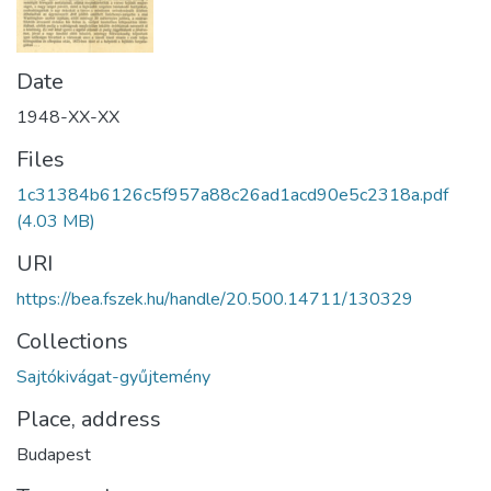
Date
1948-XX-XX
Files
1c31384b6126c5f957a88c26ad1acd90e5c2318a.pdf
(4.03 MB)
URI
https://bea.fszek.hu/handle/20.500.14711/130329
Collections
Sajtókivágat-gyűjtemény
Place, address
Budapest