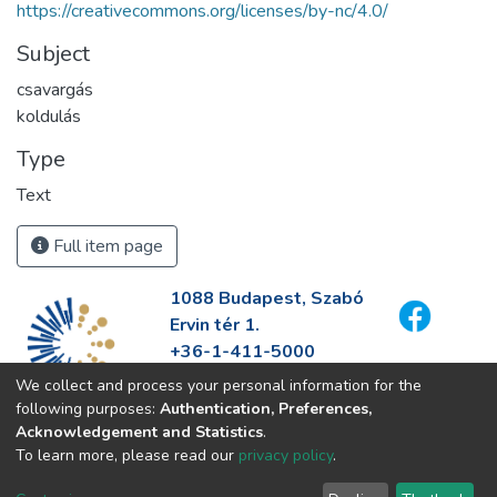
https://creativecommons.org/licenses/by-nc/4.0/
Subject
csavargás
koldulás
Type
Text
Full item page
1088 Budapest, Szabó
Ervin tér 1.
+36-1-411-5000
info@fszek.hu
We collect and process your personal information for the
https://fszek.hu
following purposes:
Authentication, Preferences,
Acknowledgement and Statistics
.
To learn more, please read our
privacy policy
.