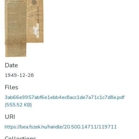
Date
1949-12-28
Files
3ab66e9957abf6e1ebb4ec8acc1de7a71c1c7d8e.pdf
(555.52 KB)
URI
https://bea.fszek.hu/handle/20.500.14711/119711
Collections