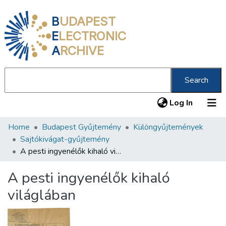
B
UDAPEST
E
LECTRONIC
A
RCHIVE
Search
(current
Log In
Home
Budapest Gyűjtemény
Különgyűjtemények
Communities & Collections
Sajtókivágat-gyűjtemény
All of DSpace
A pesti ingyenélők kihaló világlában
Statistics
A pesti ingyenélők kihaló
About us
világlában