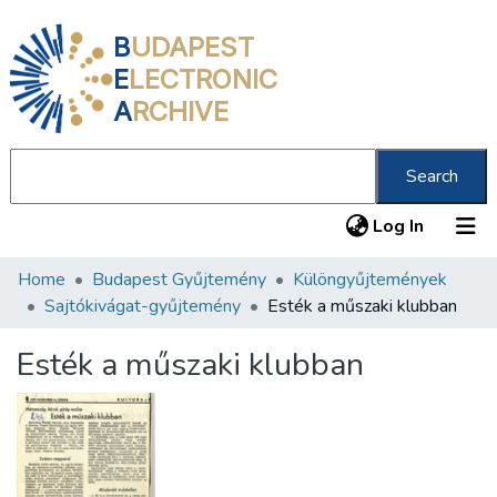
B
UDAPEST
E
LECTRONIC
A
RCHIVE
Search
(current
Log In
Home
Budapest Gyűjtemény
Különgyűjtemények
Communities & Collections
Sajtókivágat-gyűjtemény
Esték a műszaki klubban
All of DSpace
Esték a műszaki klubban
Statistics
About us