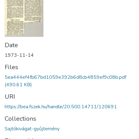
Date
1973-11-14
Files
5ea444ef4fb67bd1059e392b6d8cb4859ef9c08b.pdf
(490.61 KB)
URI
https://bea.fszek.hu/handle/20.500.14711/120691
Collections
Sajtókivágat-gyűjtemény