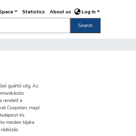
DSpace
Statistics
About us
Log In
Search
zió gyártó cég. Az
ommunikációs
s rendelt a
kat Csepelen, majd
Budapest és
nte minden tájára
 rádiózás