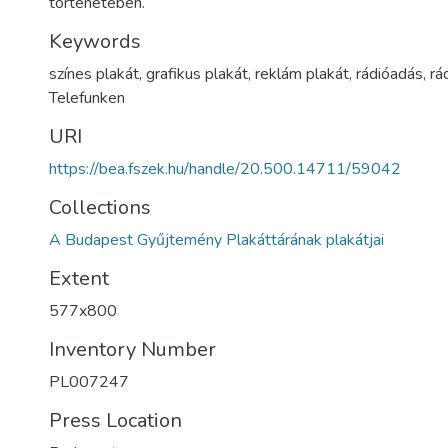
történetében.
Keywords
színes plakát, grafikus plakát, reklám plakát, rádióadás, r
Telefunken
URI
https://bea.fszek.hu/handle/20.500.14711/59042
Collections
A Budapest Gyűjtemény Plakáttárának plakátjai
Extent
577x800
Inventory Number
PL007247
Press Location