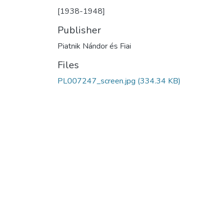
[1938-1948]
Publisher
Piatnik Nándor és Fiai
Files
PL007247_screen.jpg
(334.34 KB)