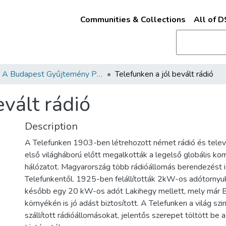
Communities & Collections
All of 
A Budapest Gyűjtemény Plakáttárának plakátjai
Telefunken a jól bevált rádió
evált rádió
Description
A Telefunken 1903-ben létrehozott német rádió és televí
első világháború előtt megalkották a legelső globális k
hálózatot. Magyarország több rádióállomás berendezést i
Telefunkentől. 1925-ben felállították 2kW-os adótornyu
később egy 20 kW-os adót Lakihegy mellett, mely már 
környékén is jó adást biztosított. A Telefunken a világ szi
szállított rádióállomásokat, jelentős szerepet töltött be a