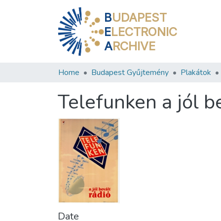
B
UDAPEST
E
LECTRONIC
A
RCHIVE
Home
Budapest Gyűjtemény
Plakátok
Telefunken a jól b
Date