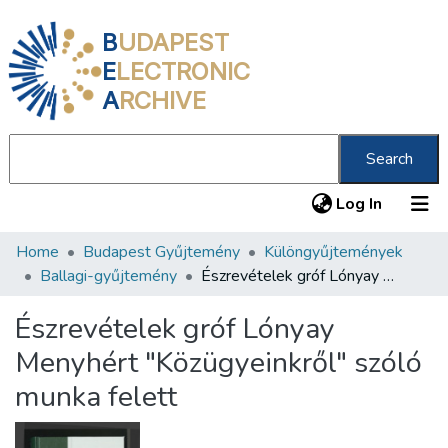
B
UDAPEST
E
LECTRONIC
A
RCHIVE
Search
(current
Log In
Home
Budapest Gyűjtemény
Különgyűjtemények
Communities & Collections
Ballagi-gyűjtemény
Észrevételek gróf Lónyay Menyhért "Közügyeinkről" szóló munka felett
All of DSpace
Észrevételek gróf Lónyay
Statistics
Menyhért "Közügyeinkről" szóló
About us
munka felett