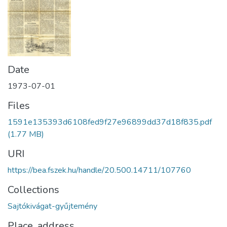
Date
1973-07-01
Files
1591e135393d6108fed9f27e96899dd37d18f835.pdf
(1.77 MB)
URI
https://bea.fszek.hu/handle/20.500.14711/107760
Collections
Sajtókivágat-gyűjtemény
Place, address