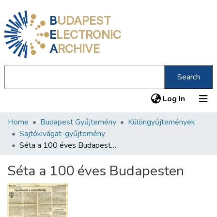
B
UDAPEST
E
LECTRONIC
A
RCHIVE
Search
(current
Log In
Home
Budapest Gyűjtemény
Különgyűjtemények
Communities & Collections
Sajtókivágat-gyűjtemény
All of DSpace
Séta a 100 éves Budapesten
Statistics
Séta a 100 éves Budapesten
About us