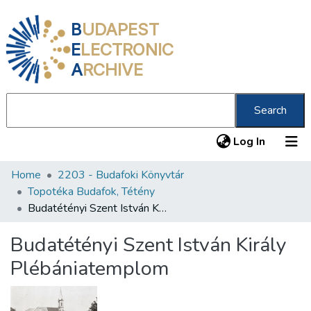
B
UDAPEST
E
LECTRONIC
A
RCHIVE
Search
(current
Log In
Home
2203 - Budafoki Könyvtár
Communities & Collections
Topotéka Budafok, Tétény
All of DSpace
Budatétényi Szent István Király Plébániatemplom
Statistics
Budatétényi Szent István Király
About us
Plébániatemplom