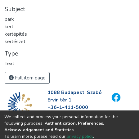
Subject
park
kert
kertépítés
kertészet
Type
Text
Full item page
1088 Budapest, Szabó
Ervin tér 1.
+36-1-411-5000
info@fszek.hu
We collect and process your personal information for the
https://fszek.hu
following purposes:
Authentication, Preferences,
Acknowledgement and Statistics
.
To learn more, please read our
privacy policy
.