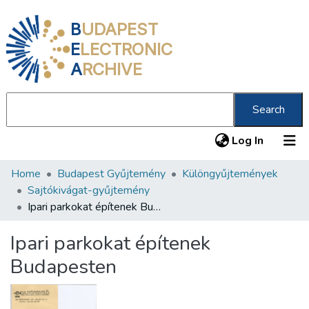
B
UDAPEST
E
LECTRONIC
A
RCHIVE
Search
(current
Log In
Home
Budapest Gyűjtemény
Különgyűjtemények
Communities & Collections
Sajtókivágat-gyűjtemény
All of DSpace
Ipari parkokat építenek Budapesten
Statistics
Ipari parkokat építenek
About us
Budapesten