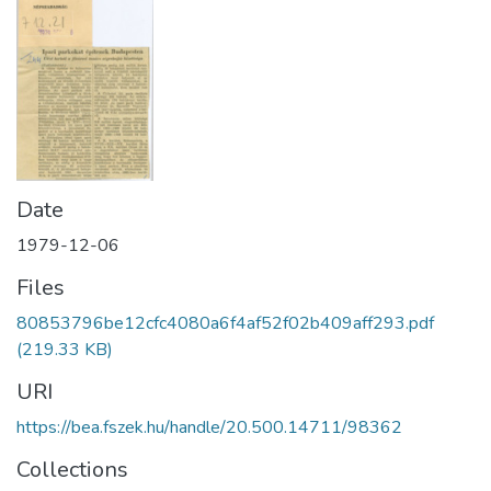
Date
1979-12-06
Files
80853796be12cfc4080a6f4af52f02b409aff293.pdf
(219.33 KB)
URI
https://bea.fszek.hu/handle/20.500.14711/98362
Collections