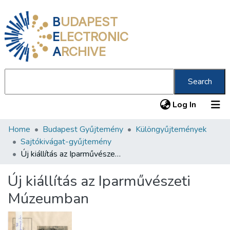
B
UDAPEST
E
LECTRONIC
A
RCHIVE
Search
(current
Log In
Home
Budapest Gyűjtemény
Különgyűjtemények
Communities & Collections
Sajtókivágat-gyűjtemény
All of DSpace
Új kiállítás az Iparművészeti Múzeumban
Statistics
Új kiállítás az Iparművészeti
About us
Múzeumban