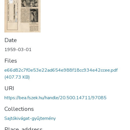
Date
1959-03-01
Files
e66d82c7f0e53e22ad654e988f18cc934e42ccee.pdf
(407.73 KB)
URI
https://bea.fszek.hu/handle/20.500.14711/97085
Collections
Sajtókivágat-gyűjtemény
Place, address