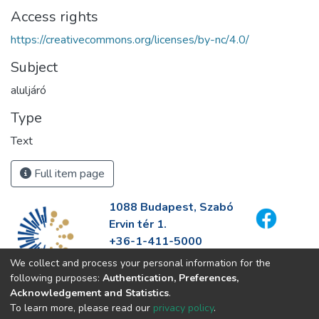
Access rights
https://creativecommons.org/licenses/by-nc/4.0/
Subject
aluljáró
Type
Text
Full item page
1088 Budapest, Szabó
Ervin tér 1.
+36-1-411-5000
info@fszek.hu
We collect and process your personal information for the
https://fszek.hu
following purposes:
Authentication, Preferences,
Acknowledgement and Statistics
.
To learn more, please read our
privacy policy
.