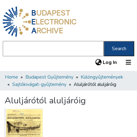
B
UDAPEST
E
LECTRONIC
A
RCHIVE
Search
(current
Log In
Home
Budapest Gyűjtemény
Különgyűjtemények
Communities & Collections
Sajtókivágat-gyűjtemény
Aluljárótól aluljáróig
All of DSpace
Aluljárótól aluljáróig
Statistics
About us