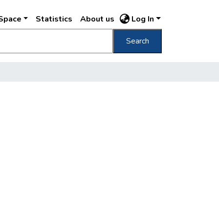
DSpace
Statistics
About us
Log In
Search