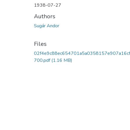
1938-07-27
Authors
Sugár Andor
Files
02f4e9c88ec654701a5a0358157e907a16c
700.pdf
(1.16 MB)