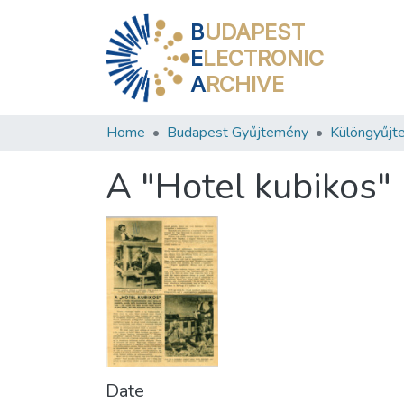
B
UDAPEST
E
LECTRONIC
A
RCHIVE
Home
Budapest Gyűjtemény
Különgyűjt
A "Hotel kubikos"
Date