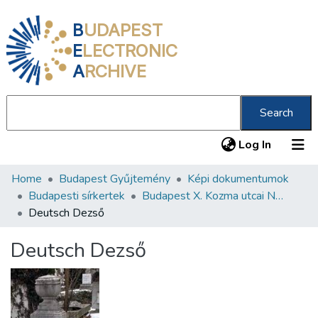
B
UDAPEST
E
LECTRONIC
A
RCHIVE
Search
(current
Log In
Home
Budapest Gyűjtemény
Képi dokumentumok
Communities & Collections
Budapesti sírkertek
Budapest X. Kozma utcai Neológ Zsidó Temető
All of DSpace
Deutsch Dezső
Statistics
Deutsch Dezső
About us