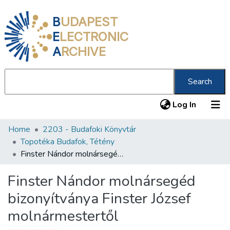
B
UDAPEST
E
LECTRONIC
A
RCHIVE
Search
(current
Log In
Home
2203 - Budafoki Könyvtár
Communities & Collections
Topotéka Budafok, Tétény
All of DSpace
Finster Nándor molnársegéd bizonyítványa Finster József molnármestertől
Statistics
Finster Nándor molnársegéd
About us
bizonyítványa Finster József
molnármestertől