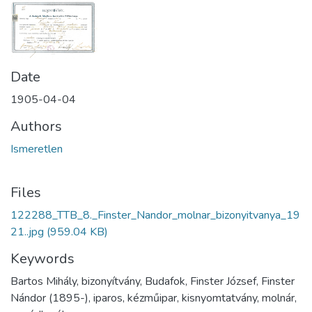
Date
1905-04-04
Authors
Ismeretlen
Files
122288_TTB_8._Finster_Nandor_molnar_bizonyitvanya_19
21..jpg
(959.04 KB)
Keywords
Bartos Mihály, bizonyítvány, Budafok, Finster József, Finster
Nándor (1895-), iparos, kézműipar, kisnyomtatvány, molnár,