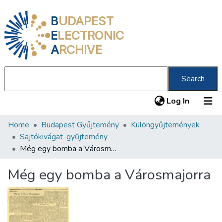
B
UDAPEST
E
LECTRONIC
A
RCHIVE
Search
(current
Log In
Home
Budapest Gyűjtemény
Különgyűjtemények
Communities & Collections
Sajtókivágat-gyűjtemény
All of DSpace
Még egy bomba a Városmajorra
Statistics
Még egy bomba a Városmajorra
About us