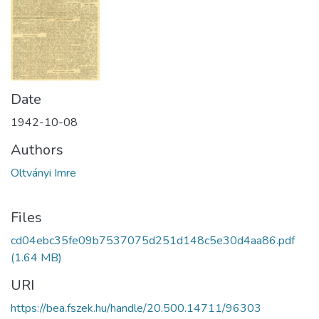
Date
1942-10-08
Authors
Oltványi Imre
Files
cd04ebc35fe09b7537075d251d148c5e30d4aa86.pdf
(1.64 MB)
URI
https://bea.fszek.hu/handle/20.500.14711/96303