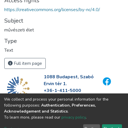
Access rights
https://creativecommons.org/licenses/by-nc/4.0/
Subject
művészeti élet
Type
Text
Full item page
1088 Budapest, Szabó
Ervin tér 1.
+36-1-411-5000
info@fszek.hu
We collect and process your personal information for the
https://fszek.hu
following purposes:
Authentication, Preferences,
Acknowledgement and Statistics
.
To learn more, please read our
privacy policy
.