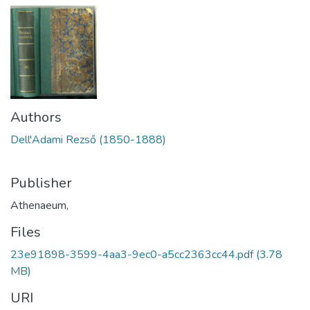
Authors
Dell'Adami Rezső (1850-1888)
Publisher
Athenaeum,
Files
23e91898-3599-4aa3-9ec0-a5cc2363cc44.pdf
(3.78
MB)
URI