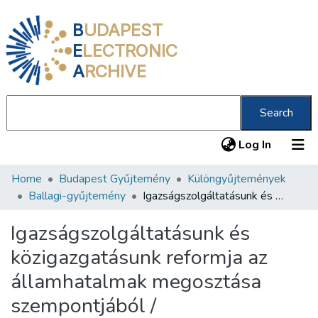
B
UDAPEST
E
LECTRONIC
A
RCHIVE
Search
(current
Log In
Home
Budapest Gyűjtemény
Különgyűjtemények
Communities & Collections
Ballagi-gyűjtemény
Igazságszolgáltatásunk és közigazgatásunk reformja az államhatalmak megosztása szempontjából /
All of DSpace
Igazságszolgáltatásunk és
Statistics
közigazgatásunk reformja az
About us
államhatalmak megosztása
szempontjából /