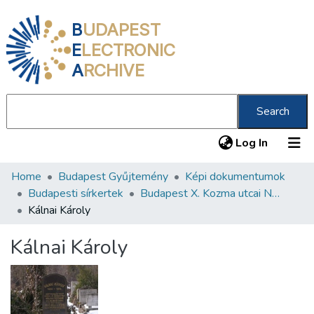
B
UDAPEST
E
LECTRONIC
A
RCHIVE
Search
(current
Log In
Home
Budapest Gyűjtemény
Képi dokumentumok
Communities & Collections
Budapesti sírkertek
Budapest X. Kozma utcai Neológ Zsidó Temető
All of DSpace
Kálnai Károly
Statistics
Kálnai Károly
About us