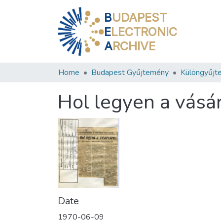
B
UDAPEST
E
LECTRONIC
A
RCHIVE
Home
Budapest Gyűjtemény
Különgyűjt
Hol legyen a vásá
Date
1970-06-09