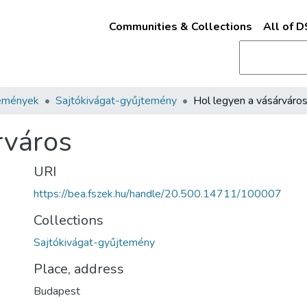
Communities & Collections
All of 
emények
Sajtókivágat-gyűjtemény
Hol legyen a vásárváro
rváros
URI
https://bea.fszek.hu/handle/20.500.14711/100007
Collections
Sajtókivágat-gyűjtemény
Place, address
Budapest