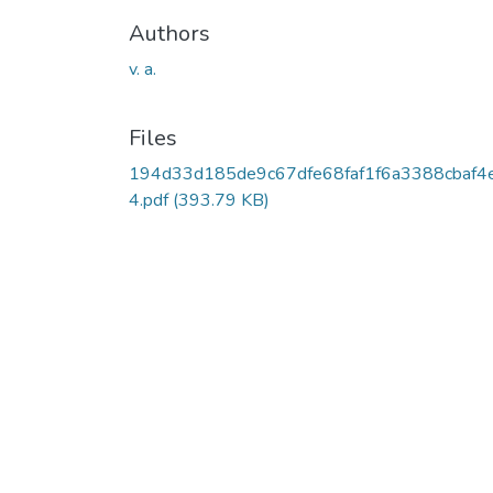
Authors
v. a.
Files
194d33d185de9c67dfe68faf1f6a3388cbaf4
4.pdf
(393.79 KB)