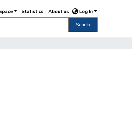
DSpace
Statistics
About us
Log In
Search
s