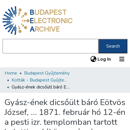
B
UDAPEST
E
LECTRONIC
A
RCHIVE
Search
(current
Log In
Home
Budapest Gyűjtemény
Communities & Collections
Kották - Budapest Gyűjtemény
All of DSpace
Gyász-ének dicsőült báró Eötvös József, ... 1871. február hó 12-én a pesti izr. templomban tartott halotti emlékünnepére /
Statistics
Gyász-ének dicsőült báró Eötvös
About us
József, ... 1871. február hó 12-én
a pesti izr. templomban tartott