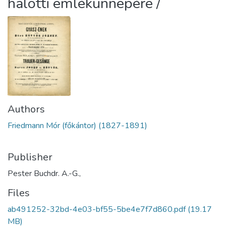
halotti emlékünnepére /
Authors
Friedmann Mór (főkántor) (1827-1891)
Publisher
Pester Buchdr. A.-G.,
Files
ab491252-32bd-4e03-bf55-5be4e7f7d860.pdf
(19.17
MB)