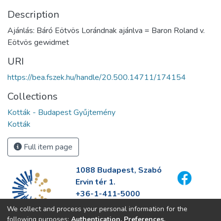
Description
Ajánlás: Báró Eötvös Lorándnak ajánlva = Baron Roland v.
Eötvös gewidmet
URI
https://bea.fszek.hu/handle/20.500.14711/174154
Collections
Kották - Budapest Gyűjtemény
Kották
Full item page
1088 Budapest, Szabó
Ervin tér 1.
+36-1-411-5000
info@fszek.hu
We collect and process your personal information for the
https://fszek.hu
following purposes:
Authentication, Preferences,