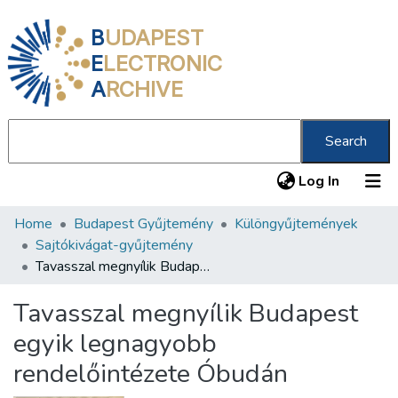
B
UDAPEST
E
LECTRONIC
A
RCHIVE
Search
(current
Log In
Home
Budapest Gyűjtemény
Különgyűjtemények
Communities & Collections
Sajtókivágat-gyűjtemény
All of DSpace
Tavasszal megnyílik Budapest egyik legnagyobb rendelőintézete Óbudán
Statistics
Tavasszal megnyílik Budapest
About us
egyik legnagyobb
rendelőintézete Óbudán