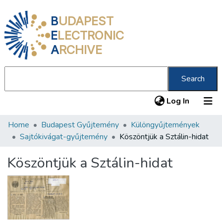
B
UDAPEST
E
LECTRONIC
A
RCHIVE
Search
(current
Log In
Home
Budapest Gyűjtemény
Különgyűjtemények
Communities & Collections
Sajtókivágat-gyűjtemény
Köszöntjük a Sztálin-hidat
All of DSpace
Köszöntjük a Sztálin-hidat
Statistics
About us