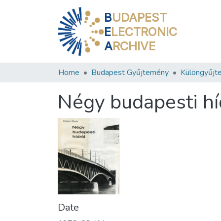
B
UDAPEST
E
LECTRONIC
A
RCHIVE
Home
Budapest Gyűjtemény
Különgyűjt
Négy budapesti hí
Date