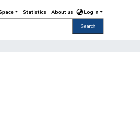
DSpace
Statistics
About us
Log In
Search