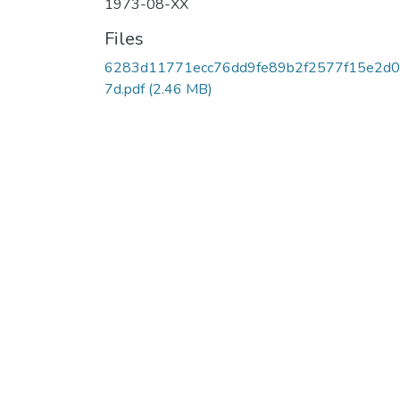
1973-08-XX
Files
6283d11771ecc76dd9fe89b2f2577f15e2d
7d.pdf
(2.46 MB)