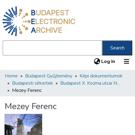
B
UDAPEST
E
LECTRONIC
A
RCHIVE
Search
(current
Log In
Home
Budapest Gyűjtemény
Képi dokumentumok
Communities & Collections
Budapesti sírkertek
Budapest X. Kozma utcai Neológ Zsidó Temető
All of DSpace
Mezey Ferenc
Statistics
Mezey Ferenc
About us