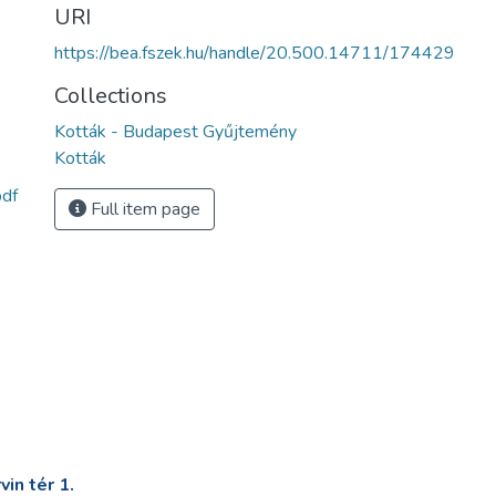
URI
https://bea.fszek.hu/handle/20.500.14711/174429
Collections
Kották - Budapest Gyűjtemény
Kották
df
Full item page
in tér 1.