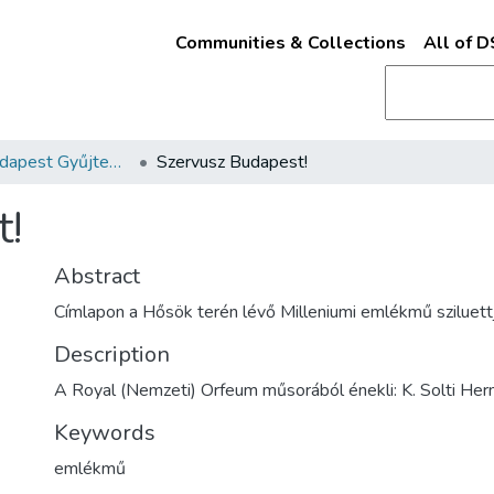
Communities & Collections
All of 
Kották - Budapest Gyűjtemény
Szervusz Budapest!
t!
Abstract
Címlapon a Hősök terén lévő Milleniumi emlékmű sziluett
Description
A Royal (Nemzeti) Orfeum műsorából énekli: K. Solti Her
Keywords
emlékmű