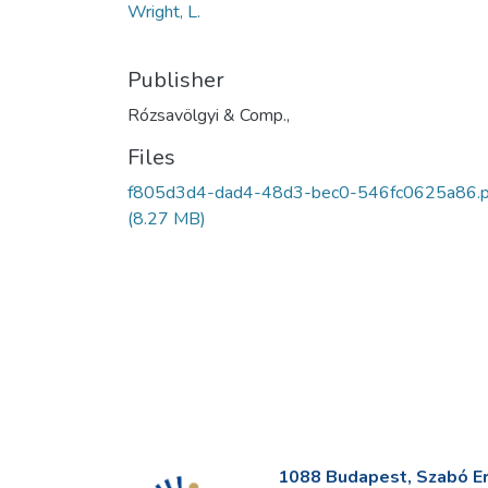
Wright, L.
Publisher
Rózsavölgyi & Comp.,
Files
f805d3d4-dad4-48d3-bec0-546fc0625a86.p
(8.27 MB)
1088 Budapest, Szabó Erv