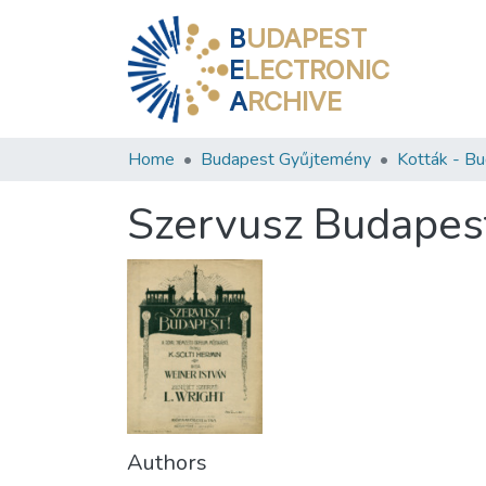
B
UDAPEST
E
LECTRONIC
A
RCHIVE
Home
Budapest Gyűjtemény
Szervusz Budapes
Authors