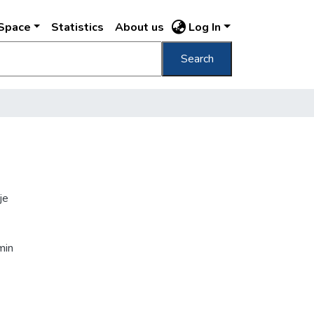
DSpace
Statistics
About us
Log In
Search
je
min