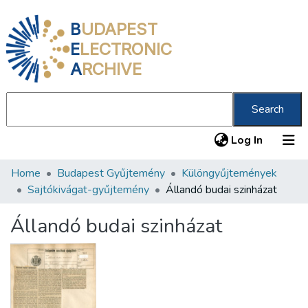
B
UDAPEST
E
LECTRONIC
A
RCHIVE
Search
(current
Log In
Home
Budapest Gyűjtemény
Különgyűjtemények
Communities & Collections
Sajtókivágat-gyűjtemény
Állandó budai szinházat
All of DSpace
Állandó budai szinházat
Statistics
About us