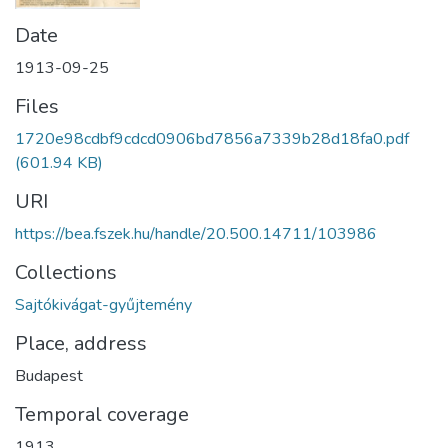
Date
1913-09-25
Files
1720e98cdbf9cdcd0906bd7856a7339b28d18fa0.pdf
(601.94 KB)
URI
https://bea.fszek.hu/handle/20.500.14711/103986
Collections
Sajtókivágat-gyűjtemény
Place, address
Budapest
Temporal coverage
1913