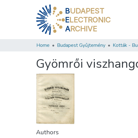
B
UDAPEST
E
LECTRONIC
A
RCHIVE
Home
Budapest Gyűjtemény
Gyömrői viszhango
Authors