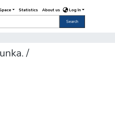
DSpace
Statistics
About us
Log In
Search
unka. /