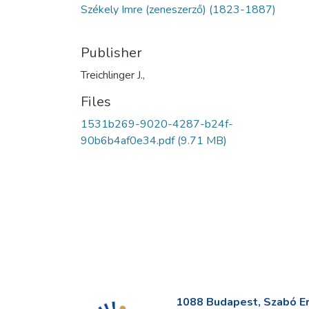
Székely Imre (zeneszerző) (1823-1887)
Publisher
Treichlinger J.,
Files
1531b269-9020-4287-b24f-
90b6b4af0e34.pdf
(9.71 MB)
1088 Budapest, Szabó Erv