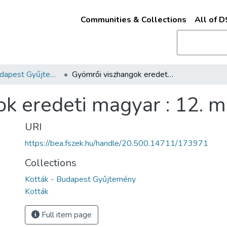
Communities & Collections
All of 
Kották - Budapest Gyűjtemény
Gyömrői viszhangok eredeti magyar : 12. munka. /
k eredeti magyar : 12. m
URI
https://bea.fszek.hu/handle/20.500.14711/173971
Collections
Kották - Budapest Gyűjtemény
Kották
Full item page