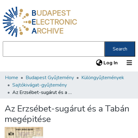
B
UDAPEST
E
LECTRONIC
A
RCHIVE
Search
(current
Log In
Home
Budapest Gyűjtemény
Különgyűjtemények
Communities & Collections
Sajtókivágat-gyűjtemény
All of DSpace
Az Erzsébet-sugárut és a Tabán megépitése
Statistics
Az Erzsébet-sugárut és a Tabán
About us
megépitése