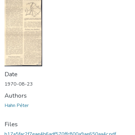
Date
1970-08-23
Authors
Hahn Péter
Files
b17a5fac2f7eae4b6adf570ffc800a9ae650aa4c.pdf