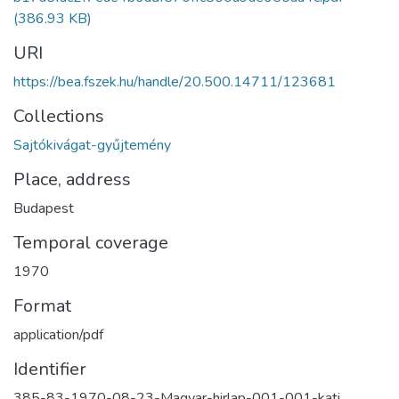
(386.93 KB)
URI
https://bea.fszek.hu/handle/20.500.14711/123681
Collections
Sajtókivágat-gyűjtemény
Place, address
Budapest
Temporal coverage
1970
Format
application/pdf
Identifier
385-83-1970-08-23-Magyar-hirlap-001-001-kati