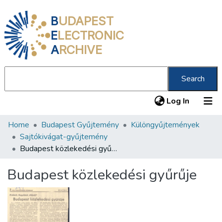
B
UDAPEST
E
LECTRONIC
A
RCHIVE
Search
(current
Log In
Home
Budapest Gyűjtemény
Különgyűjtemények
Communities & Collections
Sajtókivágat-gyűjtemény
All of DSpace
Budapest közlekedési gyűrűje
Statistics
Budapest közlekedési gyűrűje
About us