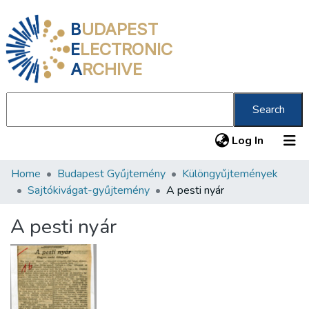
B
UDAPEST
E
LECTRONIC
A
RCHIVE
Search
(current
Log In
Home
Budapest Gyűjtemény
Különgyűjtemények
Communities & Collections
Sajtókivágat-gyűjtemény
A pesti nyár
All of DSpace
A pesti nyár
Statistics
About us