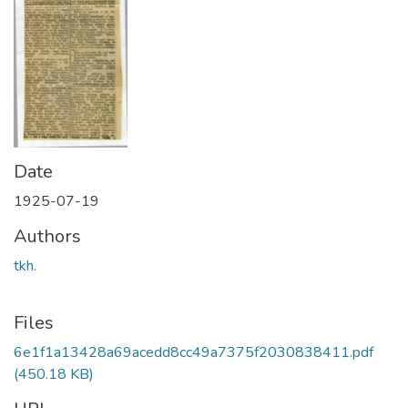
Date
1925-07-19
Authors
tkh.
Files
6e1f1a13428a69acedd8cc49a7375f2030838411.pdf
(450.18 KB)