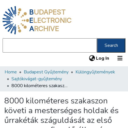
B
UDAPEST
E
LECTRONIC
A
RCHIVE
Search
(current
Log In
Home
Budapest Gyűjtemény
Különgyűjtemények
Communities & Collections
Sajtókivágat-gyűjtemény
All of DSpace
8000 kilométeres szakaszon követi a mesterséges holdak és űrrakéták száguldását az első magyar megfigyelő állomás
Statistics
8000 kilométeres szakaszon
About us
követi a mesterséges holdak és
űrrakéták száguldását az első