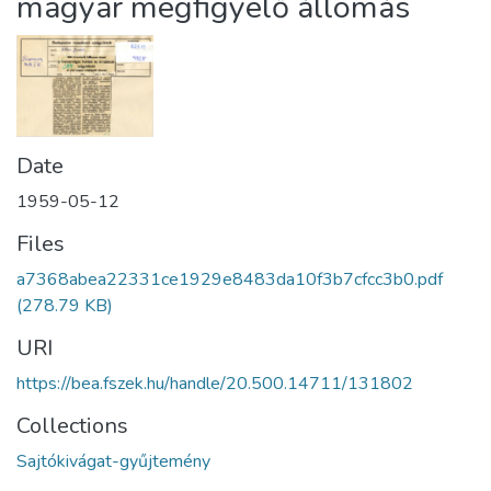
magyar megfigyelő állomás
Date
1959-05-12
Files
a7368abea22331ce1929e8483da10f3b7cfcc3b0.pdf
(278.79 KB)
URI
https://bea.fszek.hu/handle/20.500.14711/131802
Collections
Sajtókivágat-gyűjtemény