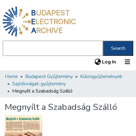
B
UDAPEST
E
LECTRONIC
A
RCHIVE
Search
(current
Log In
Home
Budapest Gyűjtemény
Különgyűjtemények
Communities & Collections
Sajtókivágat-gyűjtemény
All of DSpace
Megnyílt a Szabadság Szálló
Statistics
Megnyílt a Szabadság Szálló
About us