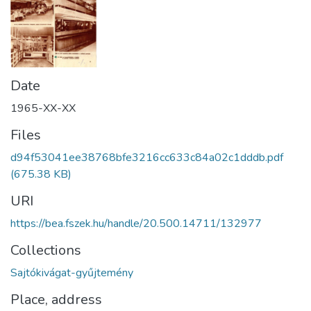
Date
1965-XX-XX
Files
d94f53041ee38768bfe3216cc633c84a02c1dddb.pdf
(675.38 KB)
URI
https://bea.fszek.hu/handle/20.500.14711/132977
Collections
Sajtókivágat-gyűjtemény
Place, address