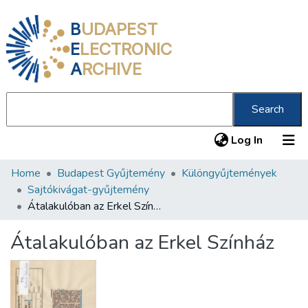
B
UDAPEST
E
LECTRONIC
A
RCHIVE
Search
(current
Log In
Home
Budapest Gyűjtemény
Különgyűjtemények
Communities & Collections
Sajtókivágat-gyűjtemény
All of DSpace
Átalakulóban az Erkel Színház
Statistics
Átalakulóban az Erkel Színház
About us