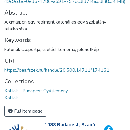
49c9cc8c-0e36-4286-a591-797dcdf37f4a.pdf
(8.34 MB)
Abstract
A címlapon egy regiment katonái és egy szobalány
találkozása
Keywords
katonák csoportja
,
cseléd
,
komorna
,
jelenetkép
URI
https://bea.fszek.hu/handle/20.500.14711/174161
Collections
Kották - Budapest Gyűjtemény
Kották
Full item page
1088 Budapest, Szabó