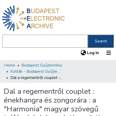
B
UDAPEST
E
LECTRONIC
A
RCHIVE
Search
(current
Log In
Home
Budapest Gyűjtemény
Communities & Collections
Kották - Budapest Gyűjtemény
All of DSpace
Dal a regementről couplet : énekhangra és zongorára : a "Harmonia" magyar szövegű tréfás dalok (couplet) eredeti gyűjteménye, 3. sz. /
Statistics
Dal a regementről couplet :
About us
énekhangra és zongorára : a
"Harmonia" magyar szövegű