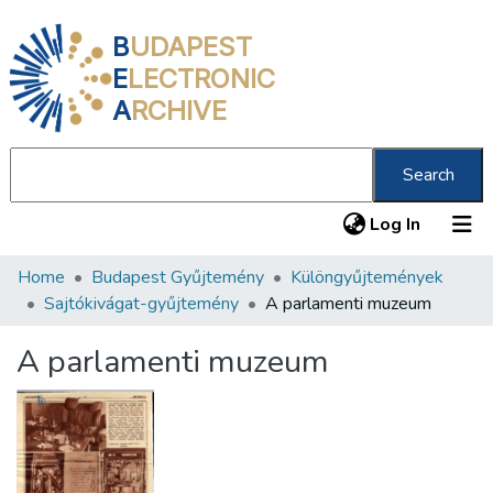
B
UDAPEST
E
LECTRONIC
A
RCHIVE
Search
(current
Log In
Home
Budapest Gyűjtemény
Különgyűjtemények
Communities & Collections
Sajtókivágat-gyűjtemény
A parlamenti muzeum
All of DSpace
A parlamenti muzeum
Statistics
About us