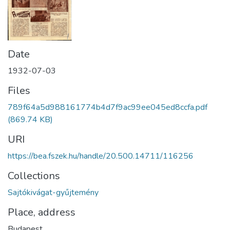
Date
1932-07-03
Files
789f64a5d988161774b4d7f9ac99ee045ed8ccfa.pdf
(869.74 KB)
URI
https://bea.fszek.hu/handle/20.500.14711/116256
Collections
Sajtókivágat-gyűjtemény
Place, address
Budapest