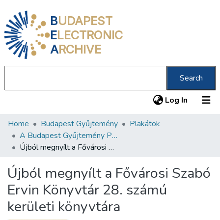
B
UDAPEST
E
LECTRONIC
A
RCHIVE
Search
(current
Log In
Home
Budapest Gyűjtemény
Plakátok
Communities & Collections
A Budapest Gyűjtemény Plakáttárának plakátjai
All of DSpace
Újból megnyílt a Fővárosi Szabó Ervin Könyvtár 28. számú kerületi könyvtára
Statistics
Újból megnyílt a Fővárosi Szabó
About us
Ervin Könyvtár 28. számú
kerületi könyvtára