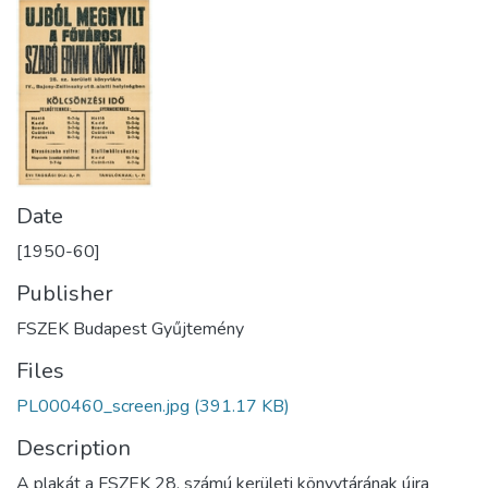
Date
[1950-60]
Publisher
FSZEK Budapest Gyűjtemény
Files
PL000460_screen.jpg
(391.17 KB)
Description
A plakát a FSZEK 28. számú kerületi könyvtárának újra