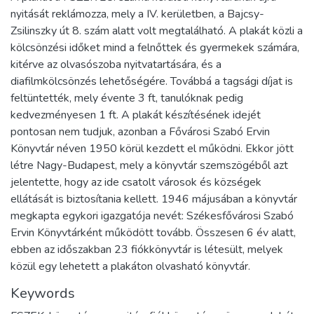
nyitását reklámozza, mely a IV. kerületben, a Bajcsy-
Zsilinszky út 8. szám alatt volt megtalálható. A plakát közli a
kölcsönzési időket mind a felnőttek és gyermekek számára,
kitérve az olvasószoba nyitvatartására, és a
diafilmkölcsönzés lehetőségére. Továbbá a tagsági díjat is
feltüntették, mely évente 3 ft, tanulóknak pedig
kedvezményesen 1 ft. A plakát készítésének idejét
pontosan nem tudjuk, azonban a Fővárosi Szabó Ervin
Könyvtár néven 1950 körül kezdett el működni. Ekkor jött
létre Nagy-Budapest, mely a könyvtár szemszögéből azt
jelentette, hogy az ide csatolt városok és községek
ellátását is biztosítania kellett. 1946 májusában a könyvtár
megkapta egykori igazgatója nevét: Székesfővárosi Szabó
Ervin Könyvtárként működött tovább. Összesen 6 év alatt,
ebben az időszakban 23 fiókkönyvtár is létesült, melyek
közül egy lehetett a plakáton olvasható könyvtár.
Keywords