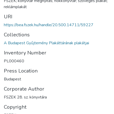
FSZEK; könyvtár megnyitás; fiókkönyvtár; szöveges plakát;
reklámplakát
URI
https://bea.fszek.hu/handle/20.500.14711/59227
Collections
A Budapest Gyűjtemény Plakáttárának plakátjai
Inventory Number
PL000460
Press Location
Budapest
Corporate Author
FSZEK 28. sz. könyvtára
Copyright