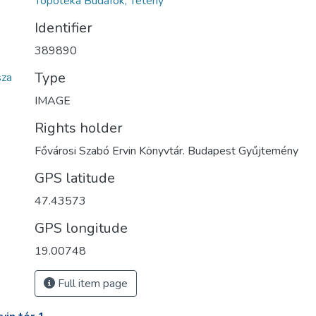
Topotéka Budafok, Tétény
Identifier
389890
Type
sza
IMAGE
Rights holder
Fővárosi Szabó Ervin Könyvtár. Budapest Gyűjtemény
GPS latitude
47.43573
GPS longitude
19.00748
Full item page