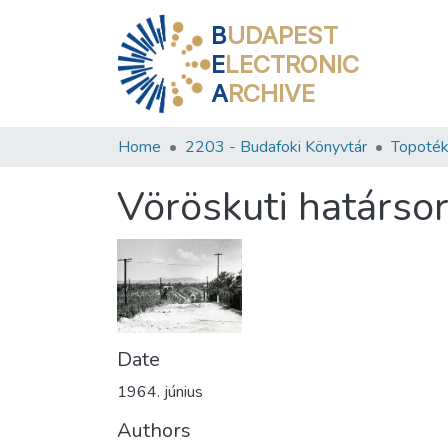
B
UDAPEST
E
LECTRONIC
A
RCHIVE
Home
2203 - Budafoki Könyvtár
Topoték
Vöröskuti határsor
Date
1964. június
Authors