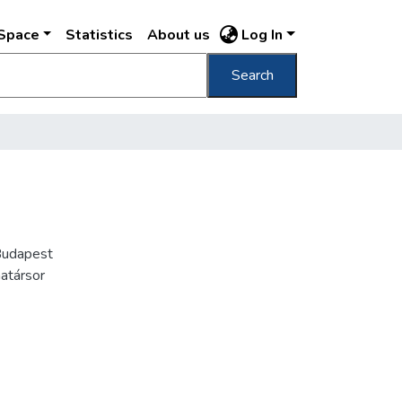
DSpace
Statistics
About us
Log In
Search
Budapest
határsor