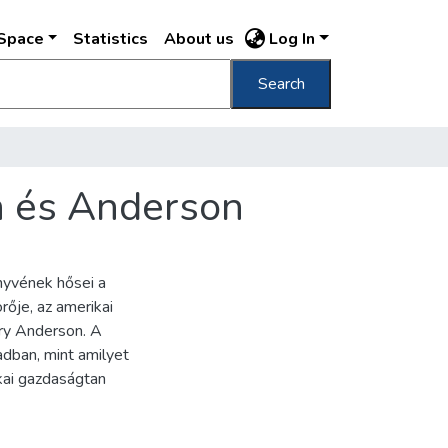
DSpace
Statistics
About us
Log In
Search
in és Anderson
nyvének hősei a
örője, az amerikai
rry Anderson. A
adban, mint amilyet
ikai gazdaságtan