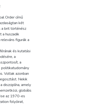
 dolgozik, nem előzetesen adott, rögzített és szilárd jelentésben használjá