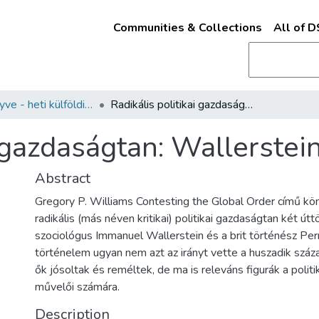
Communities & Collections
All of 
A hét könyve - heti külföldi szakirodalmi ajánló
Radikális politikai gazdaságtan: Wallerstein és Anderson
i gazdaságtan: Wallerste
Abstract
Gregory P. Williams Contesting the Global Order című kö
radikális (más néven kritikai) politikai gazdaságtan két útt
szociológus Immanuel Wallerstein és a brit történész Pe
történelem ugyan nem azt az irányt vette a huszadik száz
ők jósoltak és reméltek, de ma is releváns figurák a polit
művelői számára.
Description