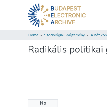
B
UDAPEST
E
LECTRONIC
A
RCHIVE
Home
Szociológiai Gyűjtemény
Radikális politika
No
Date