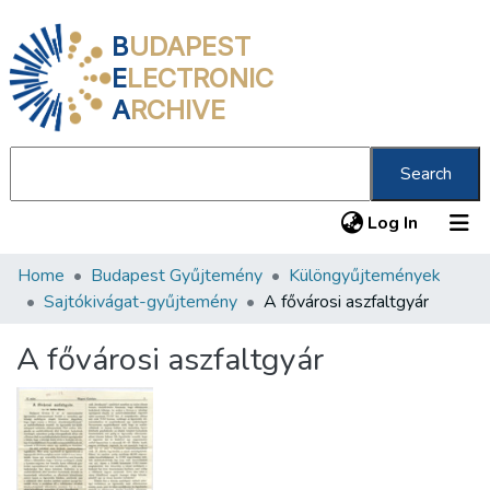
B
UDAPEST
E
LECTRONIC
A
RCHIVE
Search
(current
Log In
Home
Budapest Gyűjtemény
Különgyűjtemények
Communities & Collections
Sajtókivágat-gyűjtemény
A fővárosi aszfaltgyár
All of DSpace
A fővárosi aszfaltgyár
Statistics
About us