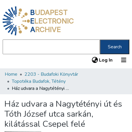
B
UDAPEST
E
LECTRONIC
A
RCHIVE
Search
(current
Log In
Home
2203 - Budafoki Könyvtár
Communities & Collections
Topotéka Budafok, Tétény
All of DSpace
Ház udvara a Nagytétényi út és Tóth József utca sarkán, kilátással Csepel felé
Statistics
Ház udvara a Nagytétényi út és
About us
Tóth József utca sarkán,
kilátással Csepel felé