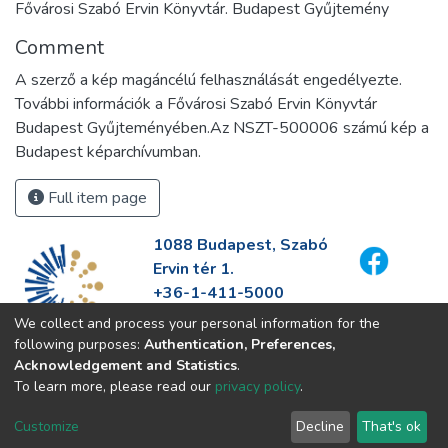
Fővárosi Szabó Ervin Könyvtár. Budapest Gyűjtemény
Comment
A szerző a kép magáncélú felhasználását engedélyezte.
További információk a Fővárosi Szabó Ervin Könyvtár
Budapest Gyűjteményében.Az NSZT-500006 számú kép a
Budapest képarchívumban.
Full item page
1088 Budapest, Szabó
Ervin tér 1.
+36-1-411-5000
info@fszek.hu
We collect and process your personal information for the
https://fszek.hu
following purposes:
Authentication, Preferences,
Acknowledgement and Statistics
.
To learn more, please read our
privacy policy
.
Customize
Decline
That's ok