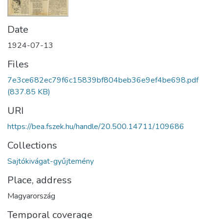
Date
1924-07-13
Files
7e3ce682ec79f6c15839bf804beb36e9ef4be698.pdf
(837.85 KB)
URI
https://bea.fszek.hu/handle/20.500.14711/109686
Collections
Sajtókivágat-gyűjtemény
Place, address
Magyarország
Temporal coverage