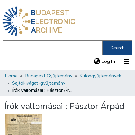
B
UDAPEST
E
LECTRONIC
A
RCHIVE
Search
(current
Log In
Home
Budapest Gyűjtemény
Különgyűjtemények
Communities & Collections
Sajtókivágat-gyűjtemény
All of DSpace
Írók vallomásai : Pásztor Árpád
Statistics
Írók vallomásai : Pásztor Árpád
About us