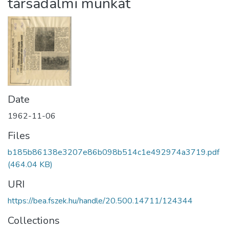
társadalmi munkát
Date
1962-11-06
Files
b185b86138e3207e86b098b514c1e492974a3719.pdf
(464.04 KB)
URI
https://bea.fszek.hu/handle/20.500.14711/124344
Collections