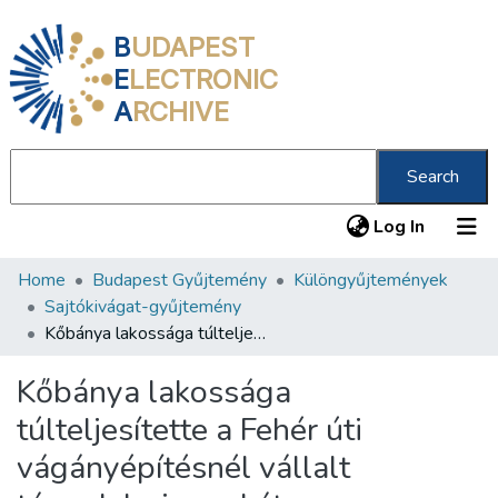
B
UDAPEST
E
LECTRONIC
A
RCHIVE
Search
(current
Log In
Home
Budapest Gyűjtemény
Különgyűjtemények
Communities & Collections
Sajtókivágat-gyűjtemény
All of DSpace
Kőbánya lakossága túlteljesítette a Fehér úti vágányépítésnél vállalt társadalmi munkát
Statistics
Kőbánya lakossága
About us
túlteljesítette a Fehér úti
vágányépítésnél vállalt