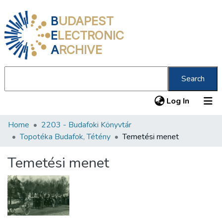
B
UDAPEST
E
LECTRONIC
A
RCHIVE
Search
(current
Log In
Home
2203 - Budafoki Könyvtár
Communities & Collections
Topotéka Budafok, Tétény
Temetési menet
All of DSpace
Temetési menet
Statistics
About us