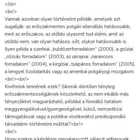
</ol>
<br/>
Vannak azonban olyan történelmi példák, amelyek azt
sugallják: az erőszakmentes polgári ellenállás hatásosabb,
mint az erőszakos, az előbbi olyasmit tud elérni, amit az
utóbbi nem, van olyan hatásos, sőt, olykor hatásosabb is.
Ilyen példa a szerbiai „buldózerforradalom” (2000), a grúziai
„rózsás forradalom” (2003), az ukrajnai „narancsos
forradalom” (2004), a kirgíziai „tulipános forradalom” (2005),
a lengyel Szolidaritás vagy az amerikai polgárjogi mozgalom.
<br/><br/>
Kivételek lennének ezek? Sikerük döntően tényleg
erőszakmentességüknek köszönhető, az nem inkább más
tényezőkkel magyarázható, például a fönnálló hatalom
meggyengülésével/gyengeségével, külső, nemzetközi
támogatással vagy a politikai viselkedést prediszponáló
társadalmi-történelmi múlttal?<br/>
<br/>
Hogy ezekre a kérdésre megalapozott választ adhassunk,