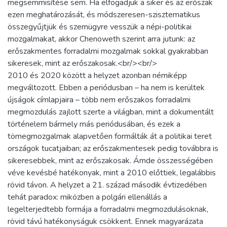
megsemmisítése sem. Ha elfogadjuk a siker és az erőszak
ezen meghatározását, és módszeresen-szisztematikus
összegyűjtjük és szemügyre vesszük a népi-politikai
mozgalmakat, akkor Chenoweth szerint arra jutunk: az
erőszakmentes forradalmi mozgalmak sokkal gyakrabban
sikeresek, mint az erőszakosak.<br/><br/>
2010 és 2020 között a helyzet azonban némiképp
megváltozott. Ebben a periódusban – ha nem is kerültek
újságok címlapjaira – több nem erőszakos forradalmi
megmozdulás zajlott szerte a világban, mint a dokumentált
történelem bármely más periódusában, és ezek a
tömegmozgalmak alapvetően formálták át a politikai teret
országok tucatjaiban; az erőszakmentesek pedig továbbra is
sikeresebbek, mint az erőszakosak. Ámde összességében
véve kevésbé hatékonyak, mint a 2010 előttiek, legalábbis
rövid távon. A helyzet a 21. század második évtizedében
tehát paradox: miközben a polgári ellenállás a
legelterjedtebb formája a forradalmi megmozdulásoknak,
rövid távú hatékonyságuk csökkent. Ennek magyarázata