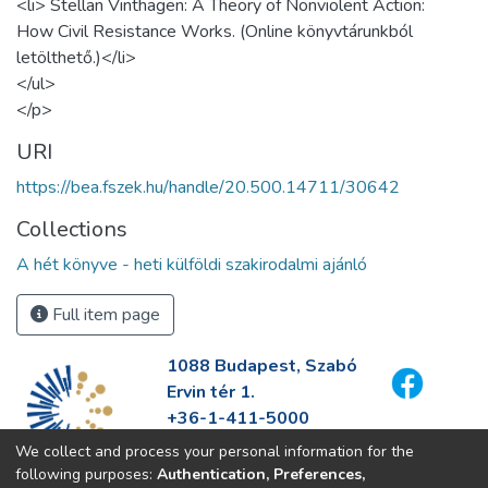
<li> Stellan Vinthagen: A Theory of Nonviolent Action:
How Civil Resistance Works. (Online könyvtárunkból
letölthető.)</li>
</ul>
</p>
URI
https://bea.fszek.hu/handle/20.500.14711/30642
Collections
A hét könyve - heti külföldi szakirodalmi ajánló
Full item page
1088 Budapest, Szabó
Ervin tér 1.
+36-1-411-5000
info@fszek.hu
We collect and process your personal information for the
https://fszek.hu
following purposes:
Authentication, Preferences,