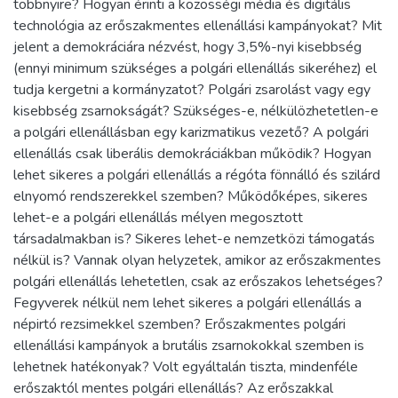
többnyire? Hogyan érinti a közösségi média és digitális
technológia az erőszakmentes ellenállási kampányokat? Mit
jelent a demokráciára nézvést, hogy 3,5%-nyi kisebbség
(ennyi minimum szükséges a polgári ellenállás sikeréhez) el
tudja kergetni a kormányzatot? Polgári zsarolást vagy egy
kisebbség zsarnokságát? Szükséges-e, nélkülözhetetlen-e
a polgári ellenállásban egy karizmatikus vezető? A polgári
ellenállás csak liberális demokráciákban működik? Hogyan
lehet sikeres a polgári ellenállás a régóta fönnálló és szilárd
elnyomó rendszerekkel szemben? Működőképes, sikeres
lehet-e a polgári ellenállás mélyen megosztott
társadalmakban is? Sikeres lehet-e nemzetközi támogatás
nélkül is? Vannak olyan helyzetek, amikor az erőszakmentes
polgári ellenállás lehetetlen, csak az erőszakos lehetséges?
Fegyverek nélkül nem lehet sikeres a polgári ellenállás a
népirtó rezsimekkel szemben? Erőszakmentes polgári
ellenállási kampányok a brutális zsarnokokkal szemben is
lehetnek hatékonyak? Volt egyáltalán tiszta, mindenféle
erőszaktól mentes polgári ellenállás? Az erőszakkal