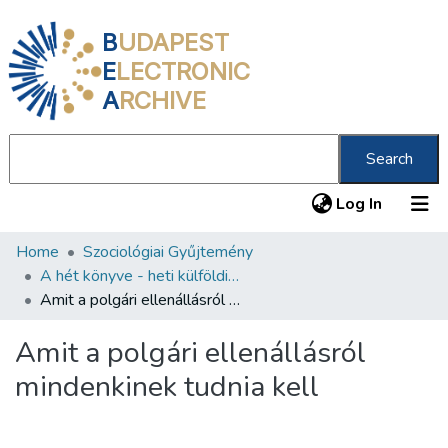
B
UDAPEST
E
LECTRONIC
A
RCHIVE
Search
(current
Log In
Home
Szociológiai Gyűjtemény
Communities & Collections
A hét könyve - heti külföldi szakirodalmi ajánló
All of DSpace
Amit a polgári ellenállásról mindenkinek tudnia kell
Statistics
Amit a polgári ellenállásról
About us
mindenkinek tudnia kell