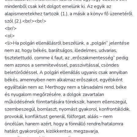
mindenből csak két dolgot emelünk ki. Az egyik az
alapismeretekhez tartozik (1.), a másik a könyv fő üzenetéről
szól (2.).<br/><br/>
<br/>
<ol>
<li>Ha polgári ellenállásról beszélünk, a „polgári” jelentése
nem az, hogy békés, barátságos, illedelmes, udvarias,
tisztelettudó, comme il faut, az „erőszakmentesség” pedig
nem azonos a semmitevéssel, passzivitással, csöndes
beletörődéssel. A polgári ellenállás ugyanis csak annyiban
békés, amennyiben nem alkalmaz erőszakot, egyébként
egyáltalán nem az. Merthogy nem a társadalmi rend, béke
és nyugalom megőrzésére, a dolgok zavartalan
működésének fönntartására törekszik, hanem ellenszegül,
szembeszegül, bomlaszt, nyomást gyakorol, konfrontálódik,
provokál, konfliktust generál, fölforgat, aláás – nem
öncélúan, hanem azért, hogy a fönnálló rendre/hatalomra
hatást gyakoroljon, kizökkentse, megzavarja,