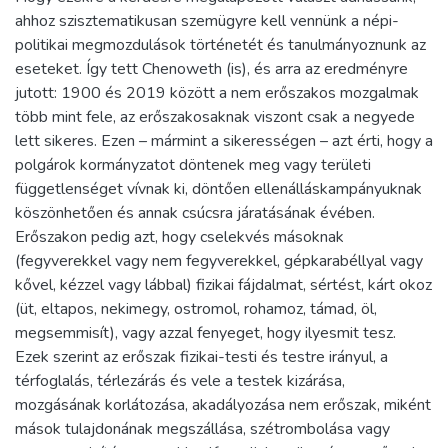
ahhoz szisztematikusan szemügyre kell vennünk a népi-
politikai megmozdulások történetét és tanulmányoznunk az
eseteket. Így tett Chenoweth (is), és arra az eredményre
jutott: 1900 és 2019 között a nem erőszakos mozgalmak
több mint fele, az erőszakosaknak viszont csak a negyede
lett sikeres. Ezen – mármint a sikerességen – azt érti, hogy a
polgárok kormányzatot döntenek meg vagy területi
függetlenséget vívnak ki, döntően ellenálláskampányuknak
köszönhetően és annak csúcsra járatásának évében.
Erőszakon pedig azt, hogy cselekvés másoknak
(fegyverekkel vagy nem fegyverekkel, gépkarabéllyal vagy
kővel, kézzel vagy lábbal) fizikai fájdalmat, sértést, kárt okoz
(üt, eltapos, nekimegy, ostromol, rohamoz, támad, öl,
megsemmisít), vagy azzal fenyeget, hogy ilyesmit tesz.
Ezek szerint az erőszak fizikai-testi és testre irányul, a
térfoglalás, térlezárás és vele a testek kizárása,
mozgásának korlátozása, akadályozása nem erőszak, miként
mások tulajdonának megszállása, szétrombolása vagy