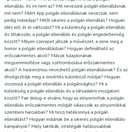
ellenállás, és mi nem az? Mit nevezünk polgári ellenállásnak,
mit nem? Miért épp polgári ellenállásnak nevezzük, nem
pedig másképp? Mitől sikeres a polgári ellenállás? Hogyan
idéz elő, ér el változást? Mi a különbség a polgári ellenállás
és tiltakozás, a polgári ellenállás és polgári engedetlenség
között? Milyen szerepet játszik a művészet, a zene meg a
humor a polgári ellenállásban? Hogyan definiálható az
erőszakmentes akció? Mások tulajdonának
megsemmisítése vagy szétrombolása erőszakmentes
akció? A hackerizmus nevezhető polgári ellenállásnak? És az
éhségsztrájk meg a önsértés különböző módjai? Hogyan
viszonyul a polgári ellenállás a polgárisághoz? Mi a
különbség a polgári ellenállás és a társadalmi mozgalom
között? Fair dolog-e elvárni, hogy az elnyomottak a polgári
ellenállás erőszakmentes módját válasszák az elnyomókkal
szembeni harcukban? Mi teszi hatékonnyá a polgári
ellenállást? Hogyan indulnak be a sikeres polgári ellenállási
kampányok? Mely taktikák, stratégiák hatásosabbak