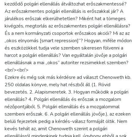
kezdődő polgári ellenállás átváltozhat erőszakmentessé?
Az erőszakmentes polgári ellenállás is erőszakkal jár? A
járulékos erőszak elkerülhetetlen? Miként hat a tömeges
kivégzés, megtorlás az erőszakmentes polgári ellenállásra?
És a nem kormányzati csoportok erőszakos akciói? Mi az az
„okos elnyomás [smart repression]”? Hogyan, miféle módon
és eszközökkel tudja vele szemben sikeresen fölvenni a
harcot a polgári ellenállás? Van egyáltalán jövője a polgári
ellenállásnak a mai „okos” autoriter rezsimekkel szemben?
<br/><br/>
Ezekre és még sok más kérdésre ad választ Chenoweth kb.
250 oldalas könyve, mely hat részből áll (1. Rövid
bevezetés. 2. Alapismeretek. 3. Hogyan működik a polgári
ellenállás? 4. Polgári ellenállás és erőszak a mozgalom
nézőpontjából. 5. Polgári ellenállás és a mozgalommal
szembeni erőszak. 6. A polgári ellenállás jövője.), az ezeken
belüli fejezetek pedig a kérdés-válasz formáját öltik. Nem
kevés tehát az, amit Chenoweth szerint a polgári
ellenállásról mindenkinek tudnia kell, úgyhogy ebből a sok