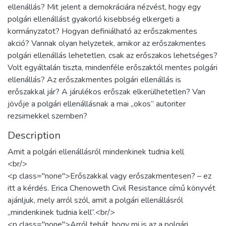
ellenállás? Mit jelent a demokráciára nézvést, hogy egy
polgári ellenállást gyakorló kisebbség elkergeti a
kormányzatot? Hogyan definiálható az erőszakmentes
akció? Vannak olyan helyzetek, amikor az erőszakmentes
polgári ellenállás lehetetlen, csak az erőszakos lehetséges?
Volt egyáltalán tiszta, mindenféle erőszaktól mentes polgári
ellenállás? Az erőszakmentes polgári ellenállás is
erőszakkal jár? A járulékos erőszak elkerülhetetlen? Van
jövője a polgári ellenállásnak a mai „okos” autoriter
rezsimekkel szemben?
Description
Amit a polgári ellenállásról mindenkinek tudnia kell
<br/>
<p class="none">Erőszakkal vagy erőszakmentesen? – ez
itt a kérdés. Erica Chenoweth Civil Resistance című könyvét
ajánljuk, mely arról szól, amit a polgári ellenállásról
„mindenkinek tudnia kell”.<br/>
<p class="none">Arról tehát, hogy mi is az a polgári