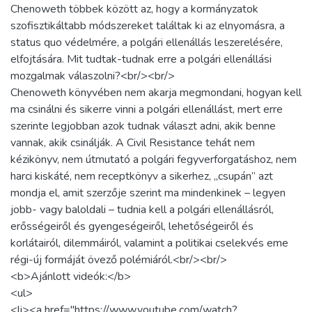
Chenoweth többek között az, hogy a kormányzatok
szofisztikáltabb módszereket találtak ki az elnyomásra, a
status quo védelmére, a polgári ellenállás leszerelésére,
elfojtására. Mit tudtak-tudnak erre a polgári ellenállási
mozgalmak válaszolni?<br/><br/>
Chenoweth könyvében nem akarja megmondani, hogyan kell
ma csinálni és sikerre vinni a polgári ellenállást, mert erre
szerinte legjobban azok tudnak választ adni, akik benne
vannak, akik csinálják. A Civil Resistance tehát nem
kézikönyv, nem útmutató a polgári fegyverforgatáshoz, nem
harci kiskáté, nem receptkönyv a sikerhez, „csupán” azt
mondja el, amit szerzője szerint ma mindenkinek – legyen
jobb- vagy baloldali – tudnia kell a polgári ellenállásról,
erősségeiről és gyengeségeiről, lehetőségeiről és
korlátairól, dilemmáiról, valamint a politikai cselekvés eme
régi-új formáját övező polémiáról.<br/><br/>
<b>Ajánlott videók:</b>
<ul>
<li><a href="https://www.youtube.com/watch?