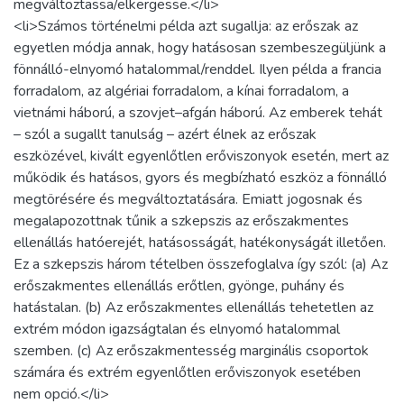
megváltoztassa/elkergesse.</li>
<li>Számos történelmi példa azt sugallja: az erőszak az
egyetlen módja annak, hogy hatásosan szembeszegüljünk a
fönnálló-elnyomó hatalommal/renddel. Ilyen példa a francia
forradalom, az algériai forradalom, a kínai forradalom, a
vietnámi háború, a szovjet–afgán háború. Az emberek tehát
– szól a sugallt tanulság – azért élnek az erőszak
eszközével, kivált egyenlőtlen erőviszonyok esetén, mert az
működik és hatásos, gyors és megbízható eszköz a fönnálló
megtörésére és megváltoztatására. Emiatt jogosnak és
megalapozottnak tűnik a szkepszis az erőszakmentes
ellenállás hatóerejét, hatásosságát, hatékonyságát illetően.
Ez a szkepszis három tételben összefoglalva így szól: (a) Az
erőszakmentes ellenállás erőtlen, gyönge, puhány és
hatástalan. (b) Az erőszakmentes ellenállás tehetetlen az
extrém módon igazságtalan és elnyomó hatalommal
szemben. (c) Az erőszakmentesség marginális csoportok
számára és extrém egyenlőtlen erőviszonyok esetében
nem opció.</li>