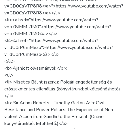
v=GD0CsVTP8R8</a>">https://www.youtube.com/watch?
v=GD0CsVTP8R8</a></li>
<li><a href="https://www.youtube.com/watch?
v=o78lMMJZlM0">https://www.youtube.com/watch?
v=o78lMMJZlM0</a></li>
<li><a href="https://www.youtube.com/watch?
v=dU0rP6mMeao">https://www.youtube.com/watch?
v=dU0rP6mMeao</a></li>
</ul>
<b>Ajánlott olvasmányok</b>:
<ul>
<li> Misetics Bálint (szerk.): Polgári engedetlenség és
erőszakmentes ellenállás (könyvtárunkból kölcsönözhető)
</li>
<li> Sir Adam Roberts – Timothy Garton Ash: Civil
Resistance and Power Politics: The Experience of Non-
violent Action from Gandhi to the Present. (Online
könyvtárunkból letölthető.)</li>