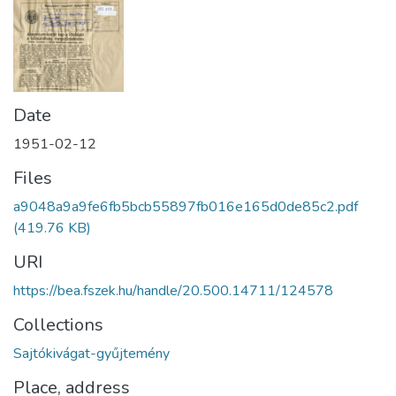
Date
1951-02-12
Files
a9048a9a9fe6fb5bcb55897fb016e165d0de85c2.pdf
(419.76 KB)
URI
https://bea.fszek.hu/handle/20.500.14711/124578
Collections
Sajtókivágat-gyűjtemény
Place, address