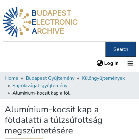
B
UDAPEST
E
LECTRONIC
A
RCHIVE
Search
(current
Log In
Home
Budapest Gyűjtemény
Különgyűjtemények
Communities & Collections
Sajtókivágat-gyűjtemény
All of DSpace
Alumínium-kocsit kap a földalatti a túlzsúfoltság megszüntetésére
Statistics
Alumínium-kocsit kap a
About us
földalatti a túlzsúfoltság
megszüntetésére