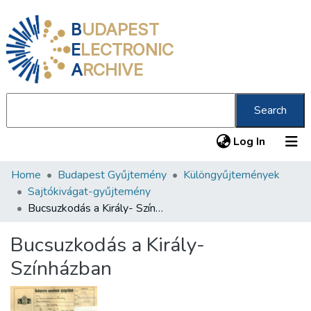
B
UDAPEST
E
LECTRONIC
A
RCHIVE
Search
(current
Log In
Home
Budapest Gyűjtemény
Különgyűjtemények
Communities & Collections
Sajtókivágat-gyűjtemény
All of DSpace
Bucsuzkodás a Király- Színházban
Statistics
Bucsuzkodás a Király-
About us
Színházban