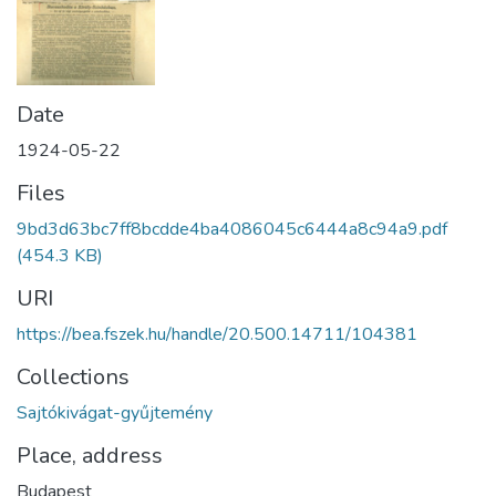
Date
1924-05-22
Files
9bd3d63bc7ff8bcdde4ba4086045c6444a8c94a9.pdf
(454.3 KB)
URI
https://bea.fszek.hu/handle/20.500.14711/104381
Collections
Sajtókivágat-gyűjtemény
Place, address
Budapest