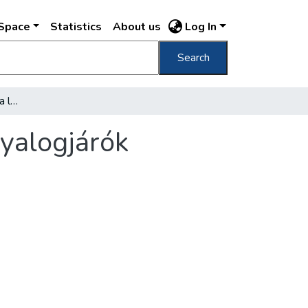
DSpace
Statistics
About us
Log In
Search
Motoros jármüvek után a lovaskocsik és a gyalogjárók közlekedését szabályozza a rendőrség
gyalogjárók