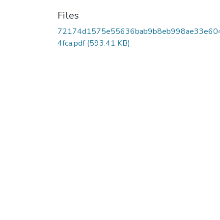
Files
72174d1575e55636bab9b8eb998ae33e60
4fca.pdf
(593.41 KB)