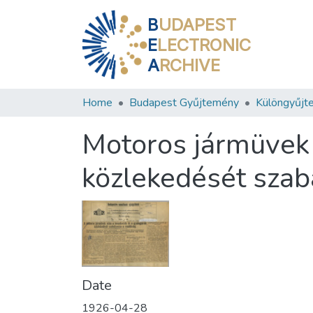
B
UDAPEST
E
LECTRONIC
A
RCHIVE
Home
Budapest Gyűjtemény
Különgyűjt
Motoros jármüvek 
közlekedését szab
Date
1926-04-28